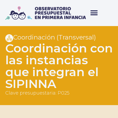
Coordinación (Transversal)
Coordinación con
las instancias
que integran el
SIPINNA
Clave presupuestaria: P025